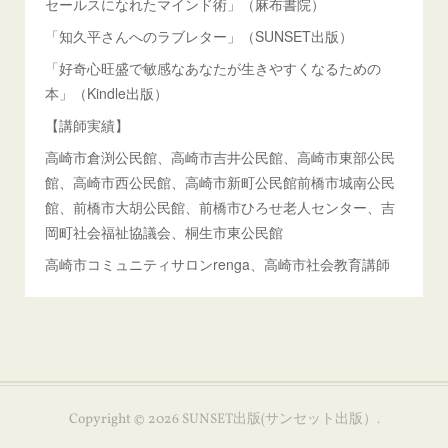
セールスになれたマインド術」（麻布書院）
「知久平さんへのラブレター」（SUNSET出版）
「好奇心旺盛で敏感なあなたが生きやすくなるための
本」（Kindle出版）
【講師実績】
高崎市倉渕公民館、高崎市吉井公民館、高崎市東部公民
館、高崎市西公民館、高崎市新町公民館前橋市城南公民
館、前橋市大胡公民館、前橋市ひろせ老人センター、吉
岡町社会福祉協議会、桐生市東公民館
高崎市コミュニティサロンrenga、高崎市社会教育講師
Copyright ©
2026
SUNSET出版(サンセット出版）
.